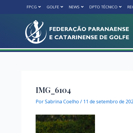
FPCG
GOLFE
NEWS
DPTO TÉCNICO
RE
IMG_6104
Por
Sabrina Coelho
/
11 de setembro de 20