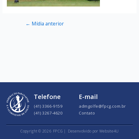
←
Mídia anterior
Telefone
E-mail
(41) 3366-9159
admgolfe@fpcg.com.br
(41) 3267-4620
Contato
Copyright ©
2026
FPCG |
Desenvolvido por Website4U