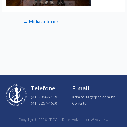
←
Mídia anterior
Telefone
E-mail
(41) 3366-9159
admgolfe@fpcg.com.br
(41) 3267-4620
Contato
Copyright ©
2026
FPCG |
Desenvolvido por Website4U