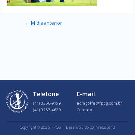
←
Mídia anterior
Telefone
E-mail
(41) 3366-9159
admgolfe@fpcg.com.br
(41) 3267-4620
Contato
Copyright ©
2026
FPCG |
Desenvolvido por Website4U