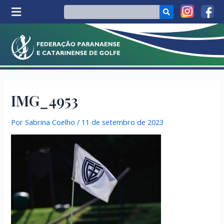
IMG_4953
Por
Sabrina Coelho
/
11 de setembro de 2023