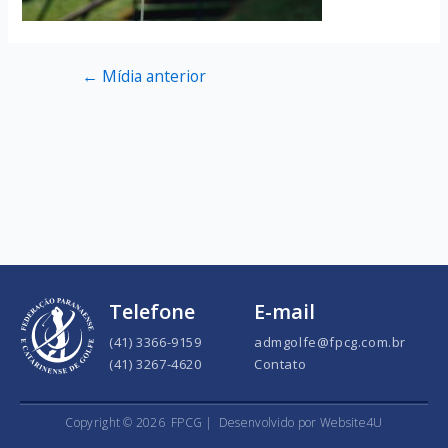
←
Mídia anterior
Telefone
E-mail
(41) 3366-9159
admgolfe@fpcg.com.br
(41) 3267-4620
Contato
Copyright ©
2026
FPCG |
Desenvolvido por Website4U