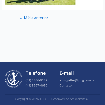
←
Mídia anterior
Telefone
E-mail
(41) 3366-9159
admgolfe@fpcg.com.br
(41) 3267-4620
Contato
Copyright ©
2026
FPCG |
Desenvolvido por Website4U