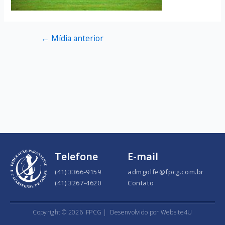
←
Mídia anterior
Telefone
E-mail
(41) 3366-9159
admgolfe@fpcg.com.br
(41) 3267-4620
Contato
Copyright ©
2026
FPCG |
Desenvolvido por Website4U