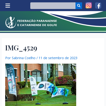
IMG_4529
Por
Sabrina Coelho
/
11 de setembro de 2023