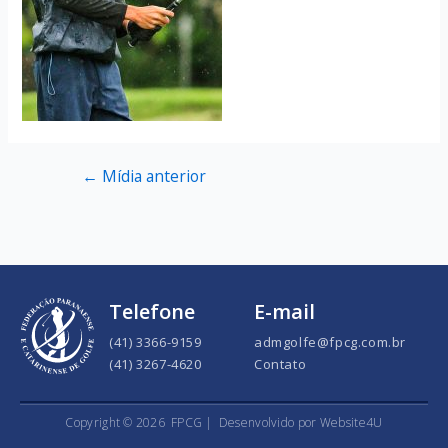
←
Mídia anterior
Telefone
E-mail
(41) 3366-9159
admgolfe@fpcg.com.br
(41) 3267-4620
Contato
Copyright ©
2026
FPCG |
Desenvolvido por Website4U