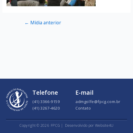
←
Mídia anterior
Telefone
E-mail
(41) 3366-9159
admgolfe@fpcg.com.br
(41) 3267-4620
Contato
Copyright ©
2026
FPCG |
Desenvolvido por Website4U