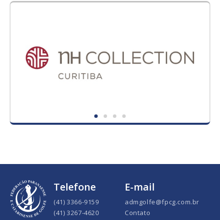
Telefone
E-mail
(41) 3366-9159
admgolfe@fpcg.com.br
(41) 3267-4620
Contato