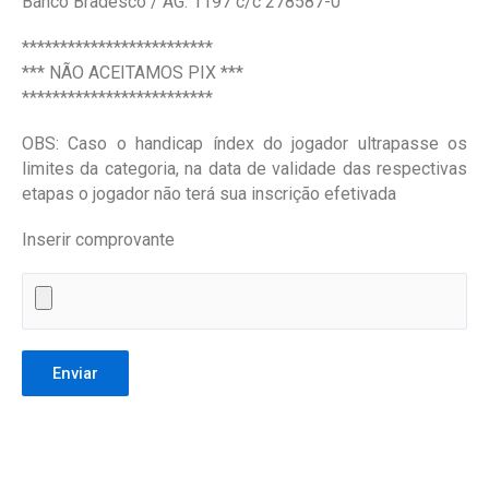
Banco Bradesco / AG. 1197 c/c 278587-0
*************************
*** NÃO ACEITAMOS PIX ***
*************************
OBS: Caso o handicap índex do jogador ultrapasse os
limites da categoria, na data de validade das respectivas
etapas o jogador não terá sua inscrição efetivada
Inserir comprovante