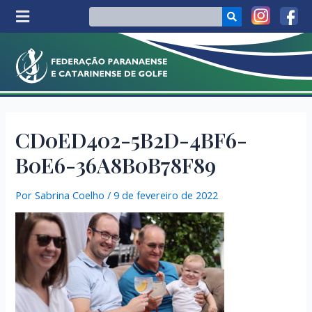
CD0ED402-5B2D-4BF6-
B0E6-36A8B0B78F89
Por
Sabrina Coelho
/
9 de fevereiro de 2022