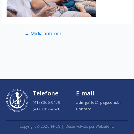
←
Mídia anterior
Telefone
E-mail
(41) 3366-9159
admgolfe@fpcg.com.br
(41) 3267-4620
Contato
Copyright ©
2026
FPCG |
Desenvolvido por Website4U