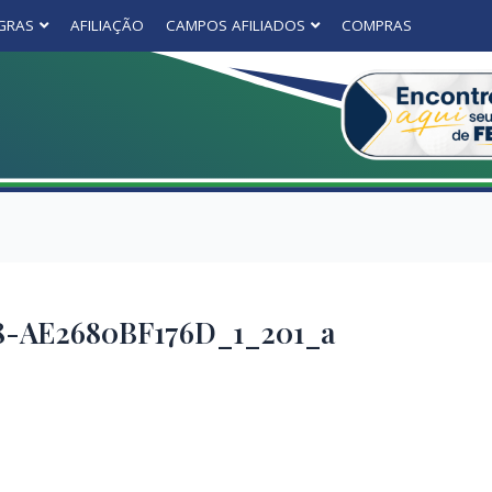
GRAS
AFILIAÇÃO
CAMPOS AFILIADOS
COMPRAS
8-AE2680BF176D_1_201_a