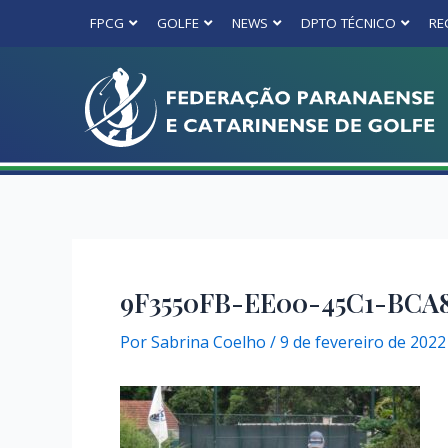
FPCG
GOLFE
NEWS
DPTO TÉCNICO
RE
9F3550FB-EE00-45C1-BCA
Por
Sabrina Coelho
/
9 de fevereiro de 2022