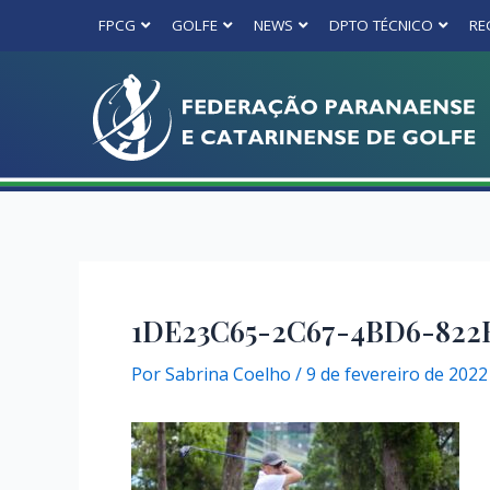
FPCG
GOLFE
NEWS
DPTO TÉCNICO
RE
1DE23C65-2C67-4BD6-822
Por
Sabrina Coelho
/
9 de fevereiro de 2022