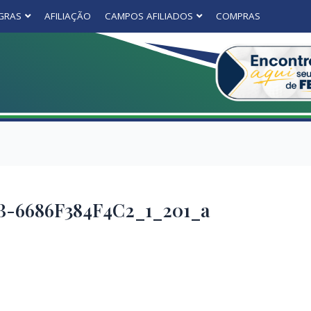
GRAS
AFILIAÇÃO
CAMPOS AFILIADOS
COMPRAS
B-6686F384F4C2_1_201_a