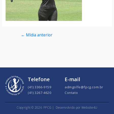
←
Mídia anterior
Telefone
E-mail
(41) 3366-9159
admgolfe@fpcg.com.br
(41) 3267-4620
Contato
Copyright ©
2026
FPCG |
Desenvolvido por Website4U